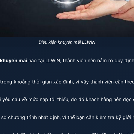
Điều kiện khuyến mãi LLWIN
khuyến mãi
nào tại LLWIN, thành viên nên nắm rõ quy định 
trong khoảng thời gian xác định, vì vậy thành viên cần th
 yêu cầu về mức nạp tối thiểu, do đó khách hàng nên đọc ch
ố chương trình nhất định, vì thế bạn cần kiểm tra kỹ giới 