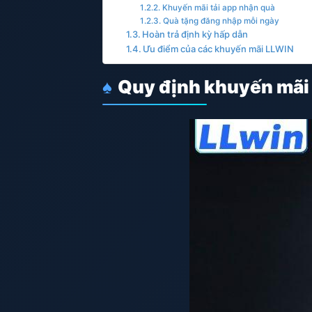
Khuyến mãi tải app nhận quà
Quà tặng đăng nhập mỗi ngày
Hoàn trả định kỳ hấp dẫn
Ưu điểm của các khuyến mãi LLWIN
Quy định khuyến mãi 