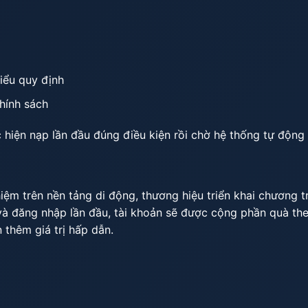
iểu quy định
hính sách
 hiện nạp lần đầu đúng điều kiện rồi chờ hệ thống tự động 
ệm trên nền tảng di động, thương hiệu triển khai chương 
 và đăng nhập lần đầu, tài khoản sẽ được cộng phần quà th
 thêm giá trị hấp dẫn.