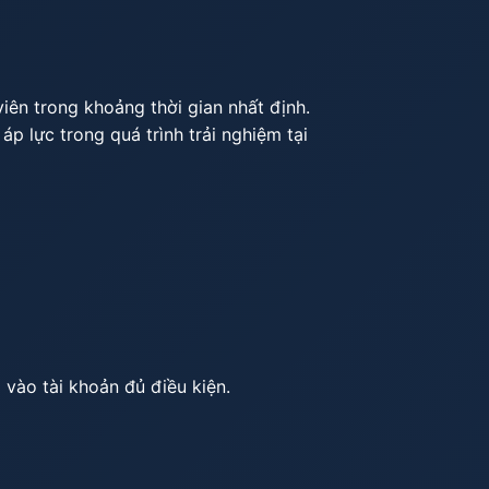
iên trong khoảng thời gian nhất định.
áp lực trong quá trình trải nghiệm tại
 vào tài khoản đủ điều kiện.