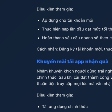
Điều kiện tham gia:
Áp dụng cho tài khoản mới
Thực hiện nạp lần đầu đạt mức tối th
Hoàn thành yêu cầu doanh số theo c
Cách nhận: Đăng ký tài khoản mới, thực
Khuyến mãi tải app nhận quà
Nhằm khuyến khích người dùng trải nghi
chính thức. Sau khi cài đặt thành công
thuận tiện truy cập mọi lúc mà vẫn nhận
Điều kiện tham gia:
Tải ứng dụng chính thức