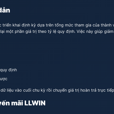
 dẫn
 triển khai định kỳ dựa trên tổng mức tham gia của thành v
ại một phần giá trị theo tỷ lệ quy định. Việc này giúp giảm 
 quy định
cược
 liệu vào cuối chu kỳ rồi chuyển giá trị hoàn trả trực tiếp
yến mãi LLWIN