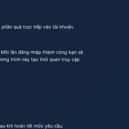
phần quà trực tiếp vào tài khoản.
. Mỗi lần đăng nhập thành công bạn sẽ
ơng trình này tạo thói quen truy cập
au khi hoàn tất mốc yêu cầu.